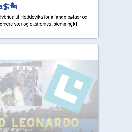
a🏄🏝
ybrida til Hoddevika for å fange bølger og
stremere vær og ekstremest stemning!🤙