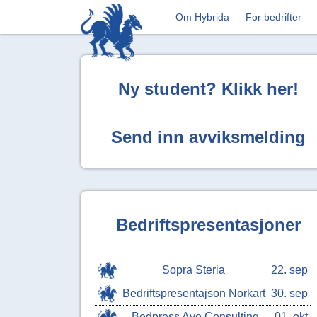
Om Hybrida
For bedrifter
Ny student? Klikk her!
Send inn avviksmelding
Bedriftspresentasjoner
Sopra Steria
22. sep
Bedriftspresentajson Norkart
30. sep
Bedpress Avo Consulting
01. okt