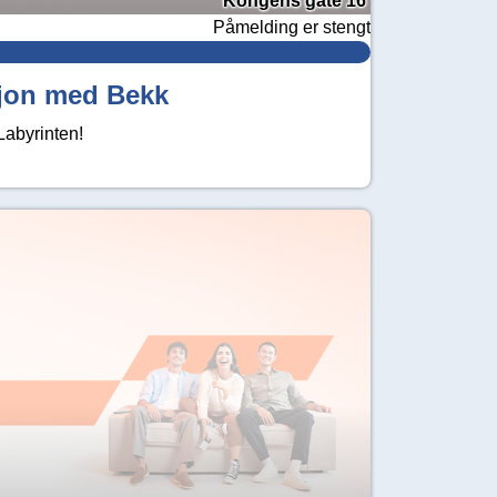
Kongens gate 16
Påmelding er stengt
sjon med Bekk
Labyrinten!