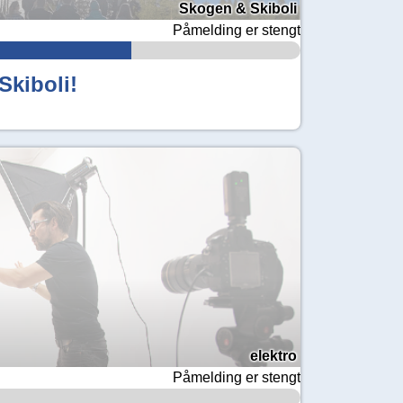
Skogen & Skiboli
Påmelding er stengt
Skiboli!
elektro
Påmelding er stengt