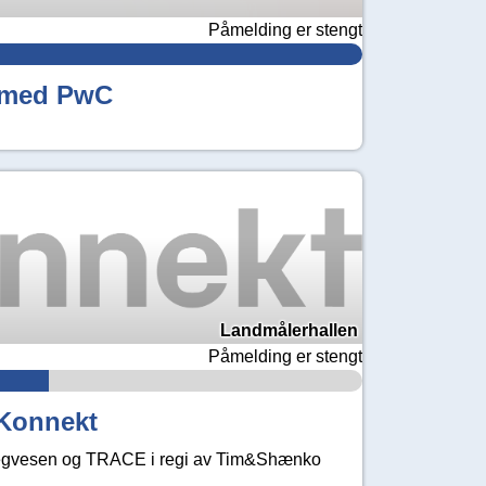
Påmelding er stengt
 med PwC
Landmålerhallen
Påmelding er stengt
 Konnekt
vegvesen og TRACE i regi av Tim&Shænko