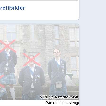
rettbilder
VE1, Verkstedteknisk
Påmelding er stengt