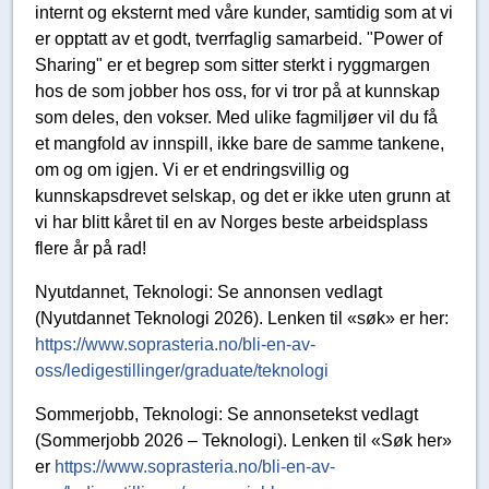
internt og eksternt med våre kunder, samtidig som at vi
er opptatt av et godt, tverrfaglig samarbeid. "Power of
Sharing" er et begrep som sitter sterkt i ryggmargen
hos de som jobber hos oss, for vi tror på at kunnskap
som deles, den vokser. Med ulike fagmiljøer vil du få
et mangfold av innspill, ikke bare de samme tankene,
om og om igjen. Vi er et endringsvillig og
kunnskapsdrevet selskap, og det er ikke uten grunn at
vi har blitt kåret til en av Norges beste arbeidsplass
flere år på rad!
Nyutdannet, Teknologi: Se annonsen vedlagt
(Nyutdannet Teknologi 2026). Lenken til «søk» er her:
https://www.soprasteria.no/bli-en-av-
oss/ledigestillinger/graduate/teknologi
Sommerjobb, Teknologi: Se annonsetekst vedlagt
(Sommerjobb 2026 – Teknologi). Lenken til «Søk her»
er
https://www.soprasteria.no/bli-en-av-