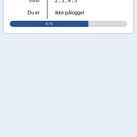
Trinn
2
3
4
5
Du er
Ikke pålogget
4 / 6