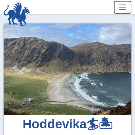
Hoddevika🏄🏝